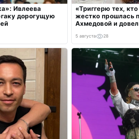
жа»: Ивлеева
«Триггерю тех, кто
егаку дорогущую
жестко прошлась п
лей
Ахмедовой и довел
5 августа
28