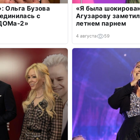
: Ольга Бузова
«Я была шокирова
оединилась с
Агузарову заметил
«ДОМа-2»
летнем парнем
4 августа
59