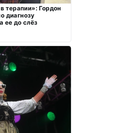
 в терапии»: Гордон
о диагнозу
а ее до слёз