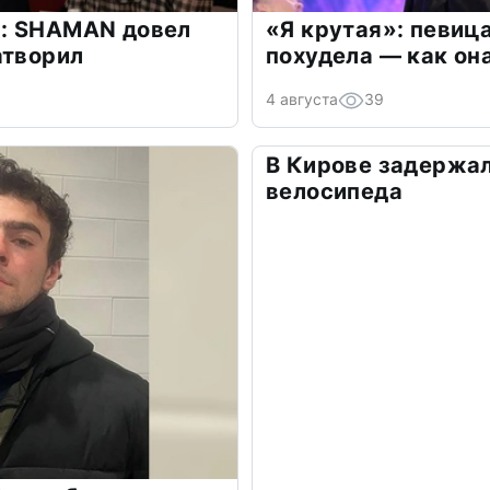
: SHAMAN довел
«Я крутая»: певиц
атворил
похудела — как он
4 августа
39
В Кирове задержал
велосипеда