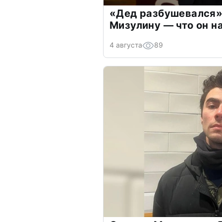
«Дед разбушевался»
Мизулину — что он н
4 августа
89