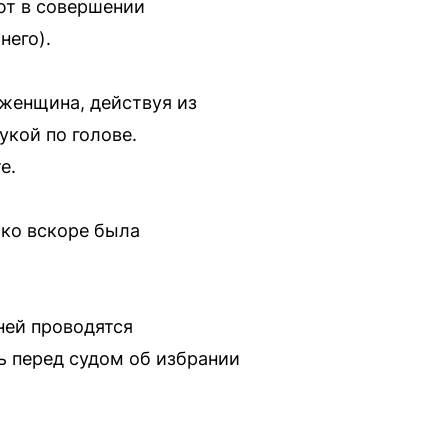
ют в совершении
него).
 женщина, действуя из
укой по голове.
е.
ако вскоре была
ней проводятся
ь перед судом об избрании