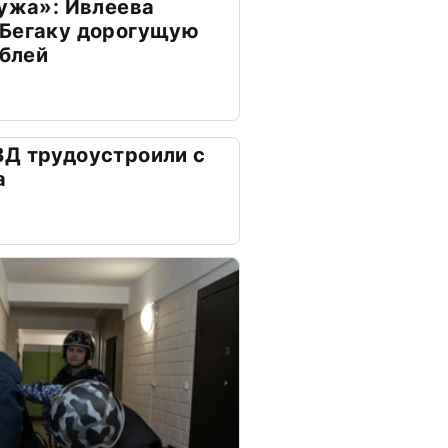
мужа»: Ивлеева
 Бегаку дорогущую
ублей
ВД трудоустроили с
а