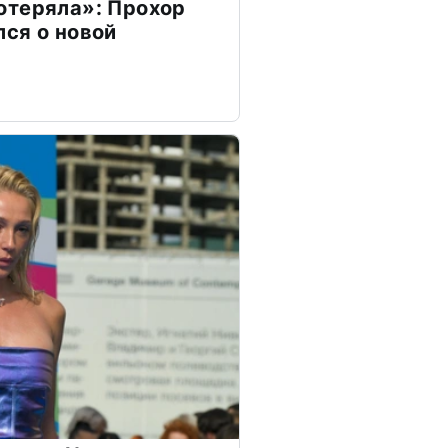
отеряла»: Прохор
ся о новой