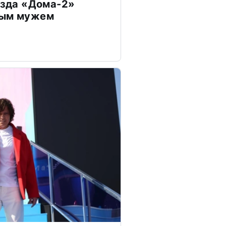
везда «Дома-2»
дым мужем