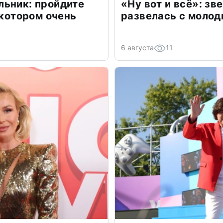
льник: пройдите
«Ну вот и всё»: з
 котором очень
развелась с моло
6 августа
11