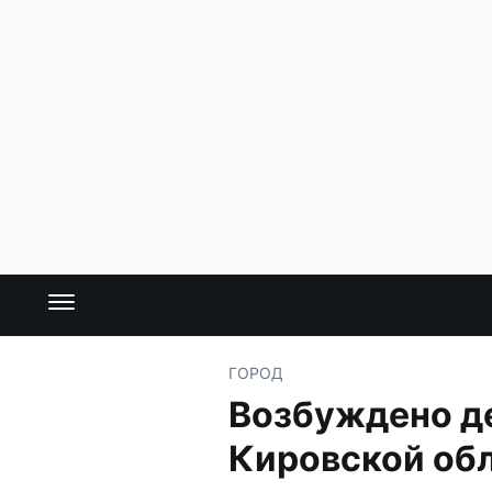
ГОРОД
Возбуждено де
Кировской об