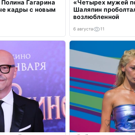
 Полина Гагарина
«Четырех мужей п
ые кадры с новым
Шаляпин проболтал
возлюбленной
6 августа
11