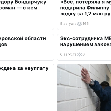
едору Бондарчуку
«Всё, потеряла я 
роман — с кем
подарила Филиппу
лодку за 1,2 млн р
5 августа
166
ировской области
Экс-сотрудника М
дов
нарушением закон
6 августа
0
ждена за неуплату