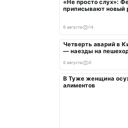
«Не просто слух»: Ф
приписывают новый 
6 августа
14
Четверть аварий в К
— наезды на пешехо
6 августа
0
В Туже женщина осу
алиментов