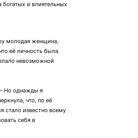
на богатых и влиятельных
ору молодая женщина,
что её личность была
делало невозможной
— Но однажды я
еркнула, что, по её
мя стало известно всему
овать себя в