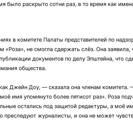
имя было раскрыто сотни раз, в то время как име
аниях в комитете Палаты представителей по надз
 «Роза», не смогла сдержать слёз. Она заявила, 
 публикации документов по делу Эпштейна, что с
имания общества.
ак Джейн Доу, — сказала она членам комитета. 
 моё имя упомянуто более пятисот раз». Роза подч
ельные остались под защитой редактуры, а моё и
но преследуют журналисты, и она не может чувств