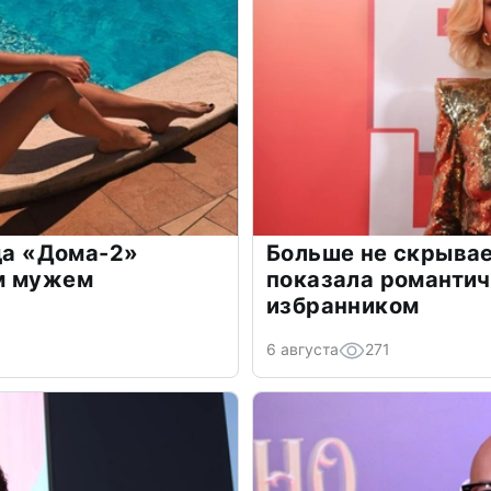
зда «Дома-2»
Больше не скрывае
м мужем
показала романти
избранником
6 августа
271