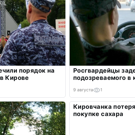
ечили порядок на
Росгвардейцы зад
 в Кирове
подозреваемого в 
9 августа
1
Кировчанка потеря
покупке сахара