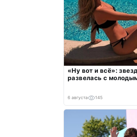
«Ну вот и всё»: зве
развелась с молоды
6 августа
145