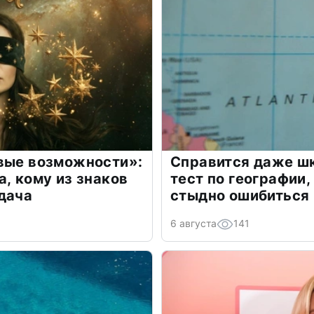
овые возможности»:
Справится даже шк
а, кому из знаков
тест по географии,
дача
стыдно ошибиться
6 августа
141