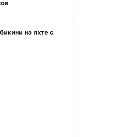
хов
бикини на яхте с