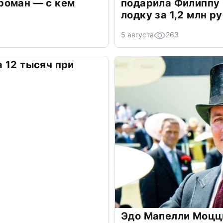
роман — с кем
подарила Филиппу
лодку за 1,2 млн р
5 августа
263
 12 тысяч при
Эдо Мапелли Моцц