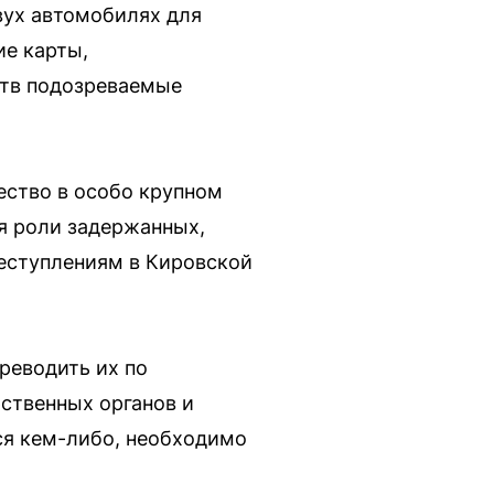
вух автомобилях для
ие карты,
ств подозреваемые
ество в особо крупном
тся роли задержанных,
реступлениям в Кировской
ереводить их по
рственных органов и
ся кем-либо, необходимо