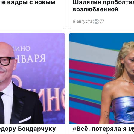
ые кадры с новым
Шаляпин проболтал
возлюбленной
6 августа
77
едору Бондарчуку
«Всё, потеряла я 