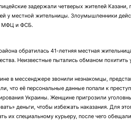
ицейские задержали четверых жителей Казани, 
лей у местной жительницы. Злоумышленники дейс
 МФЦ и ФСБ.
айона обратилась 41-летняя местная жительница
ства. Неизвестные пытались обманом похитить у
ине в мессенджере звонили незнакомцы, предст
и, что её персональные данные попали к престу
сирования Украины. Женщине пригрозили уголовн
ать» деньги, чтобы избежать наказания. Для это
ать их специальному курьеру, после чего обещали