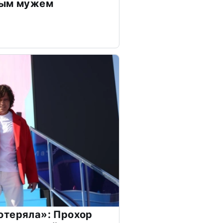
дым мужем
отеряла»: Прохор