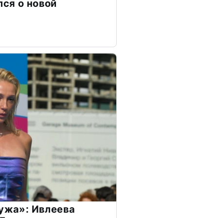
ся о новой
мужа»: Ивлеева