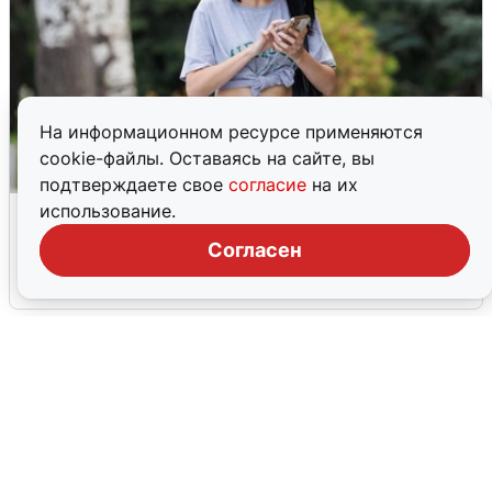
На информационном ресурсе применяются
cookie-файлы. Оставаясь на сайте, вы
подтверждаете свое
согласие
на их
Волгоградцы остались без
использование.
мобильного интернета
Согласен
6 августа
0