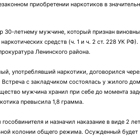
езаконном приобретении наркотиков в значитель
р 30-летнему мужчине, который признан виновн
аркотических средств (ч. 1 и ч. 2 ст. 228 УК РФ)
рокуратура Ленинского района.
мый, употреблявший наркотики, договорился через
. Встреча с закладчиком состоялась у жилого дом
ещество мужчина хранил при себе до момента за
котика превысила 1,8 грамма.
 гособвинителя и назначил наказание в виде 2 л
ьной колонии общего режима. Осужденный будет 