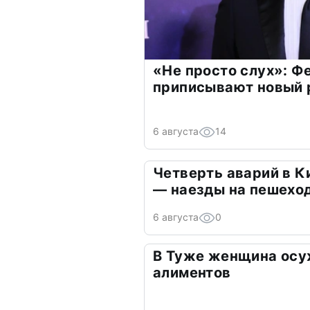
«Не просто слух»: Ф
приписывают новый 
6 августа
14
Четверть аварий в К
— наезды на пешехо
6 августа
0
В Туже женщина осу
алиментов