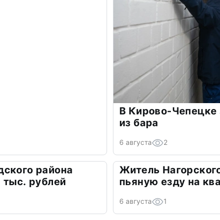
В Кирово-Чепецке 
из бара
6 августа
2
дского района
Житель Нагорского
 тыс. рублей
пьяную езду на кв
6 августа
1