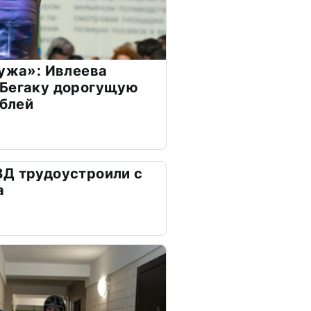
мужа»: Ивлеева
 Бегаку дорогущую
ублей
ВД трудоустроили с
а