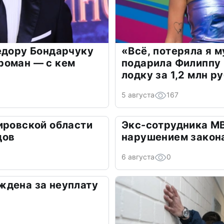
едору Бондарчуку
«Всё, потеряла я 
роман — с кем
подарила Филиппу
лодку за 1,2 млн р
5 августа
167
ировской области
Экс-сотрудника М
дов
нарушением закон
6 августа
0
ждена за неуплату