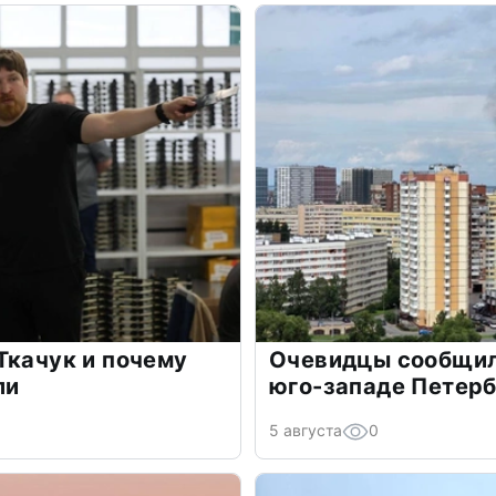
Ткачук и почему
Очевидцы сообщил
ли
юго-западе Петер
5 августа
0