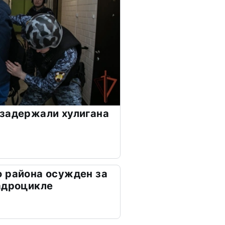
задержали хулигана
 района осужден за
адроцикле