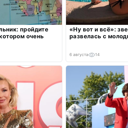
льник: пройдите
«Ну вот и всё»: з
 котором очень
развелась с моло
6 августа
14