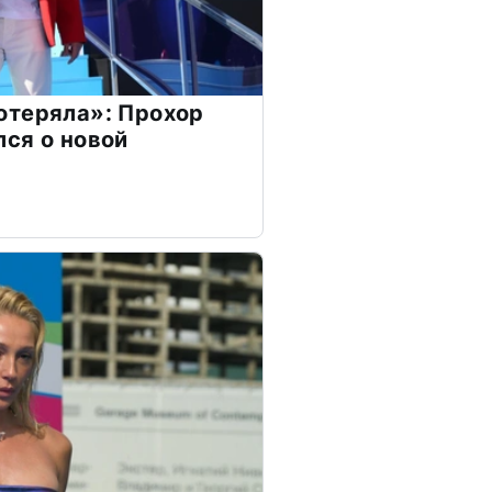
отеряла»: Прохор
ся о новой