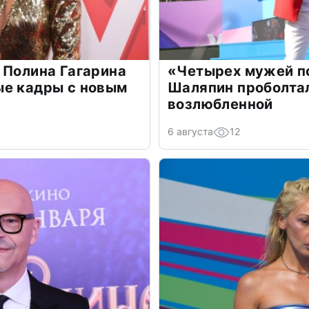
 Полина Гагарина
«Четырех мужей п
ые кадры с новым
Шаляпин проболтал
возлюбленной
6 августа
12