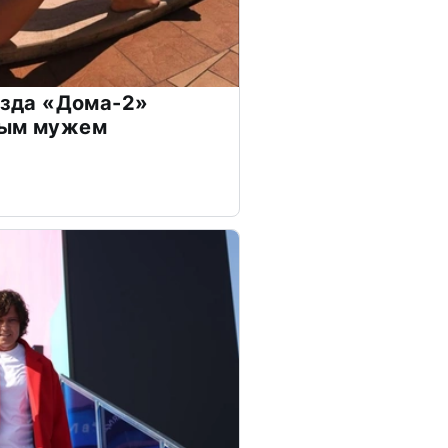
везда «Дома-2»
дым мужем