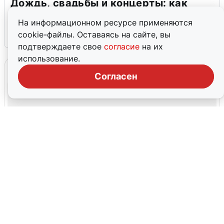
Дождь, свадьбы и концерты: как
Екатеринбург отметил 303-летие
На информационном ресурсе применяются
cookie-файлы. Оставаясь на сайте, вы
2 августа
0
подтверждаете свое
согласие
на их
использование.
Согласен