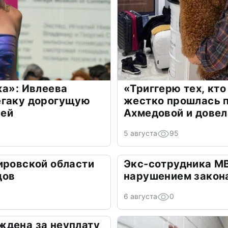
жа»: Ивлеева
«Триггерю тех, кто
егаку дорогущую
жестко прошлась п
лей
Ахмедовой и довел
5 августа
95
ировской области
Экс-сотрудника М
дов
нарушением закон
6 августа
0
ждена за неуплату