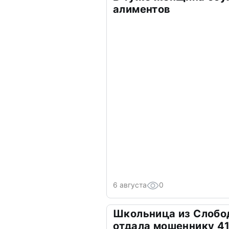
алиментов
6 августа
0
Школьница из Слобо
отдала мошеннику 41