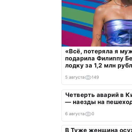
«Всё, потеряла я му
подарила Филиппу Б
лодку за 1,2 млн руб
5 августа
149
Четверть аварий в К
— наезды на пешехо
6 августа
0
В Туже женщина осу