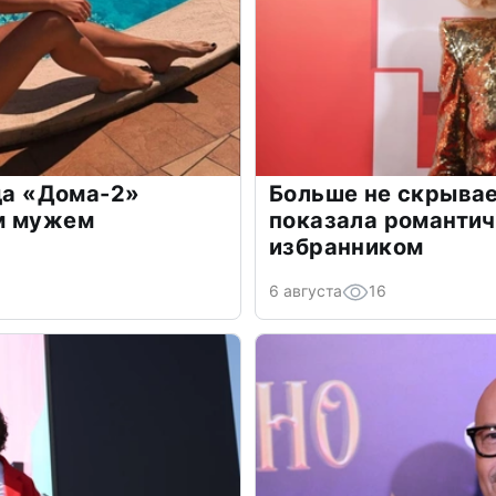
зда «Дома-2»
Больше не скрывае
м мужем
показала романти
избранником
6 августа
16