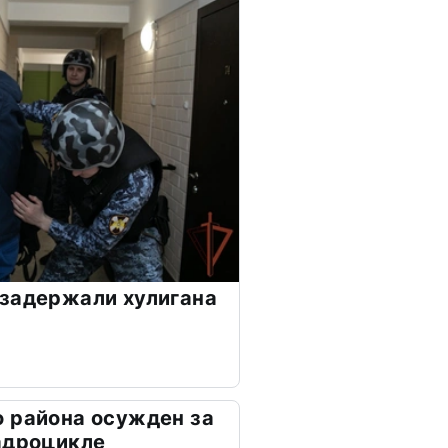
задержали хулигана
 района осужден за
адроцикле