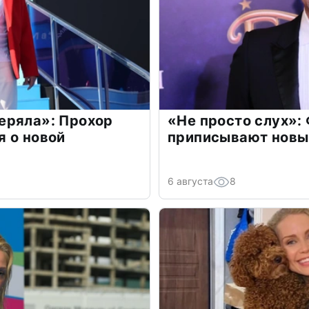
еряла»: Прохор
«Не просто слух»:
 о новой
приписывают новы
6 августа
8