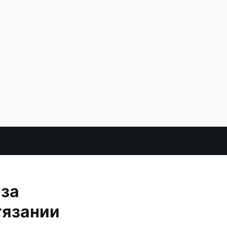
за
тязании