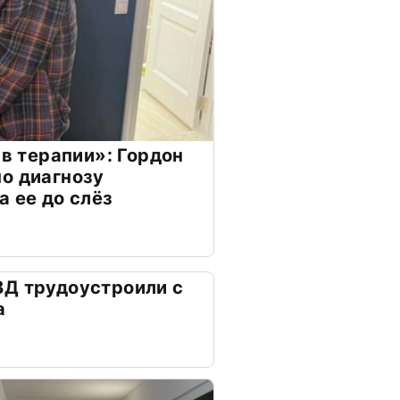
 в терапии»: Гордон
о диагнозу
а ее до слёз
ВД трудоустроили с
а