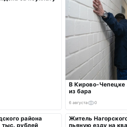
В Кирово-Чепецке 
из бара
6 августа
0
дского района
Житель Нагорского
 тыс. рублей
пьяную езду на кв