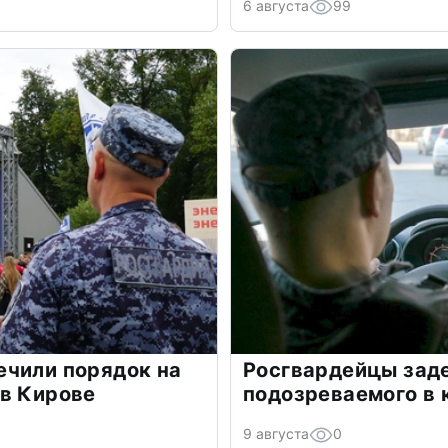
6 августа
99
ечили порядок на
Росгвардейцы зад
 в Кирове
подозреваемого в 
9 августа
0