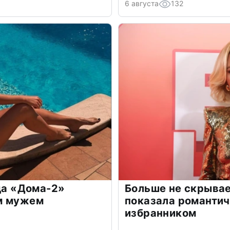
6 августа
132
зда «Дома-2»
Больше не скрывае
м мужем
показала романти
избранником