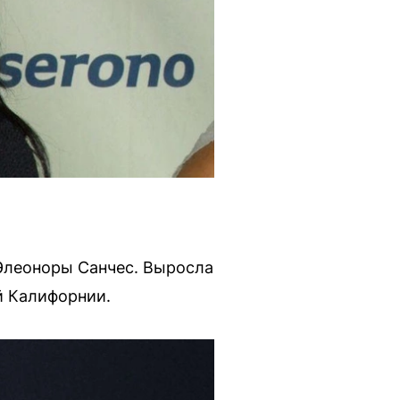
 Элеоноры Санчес. Выросла
й Калифорнии.