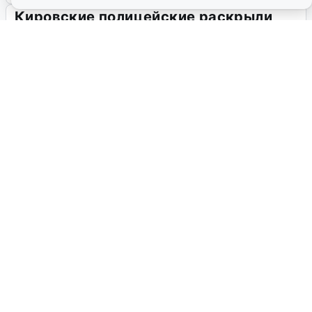
В Даровском районе возбуждено
дело по факту смертельного ДТП
В посёлке Даровской водитель из Коми насмерть сбил
велосипедиста на электровелосипеде и был задержан в
состоянии опьянения.
23 июля, 2026, 09:46
3
Кировские полицейские раскрыли
угон автомобиля за сутки
В Кирове задержан подозреваемый в угоне «Шевроле
Нива», припаркованной на улице Труда.
23 июля, 2026, 09:46
3